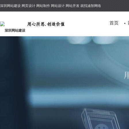
深圳网站建设 网页设计 网站制作 网站设计 网站开发 就找涵智网络
首页