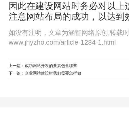
因此在建设网站时务必对以上
注意网站布局的成功，以达到
如没有注明，文章为涵智网络原创,转载
www.jhyzho.com/article-1284-1.html
上一篇：
成功网站开发的要素包含哪些
下一篇：
企业网站建设时我们需要怎样做