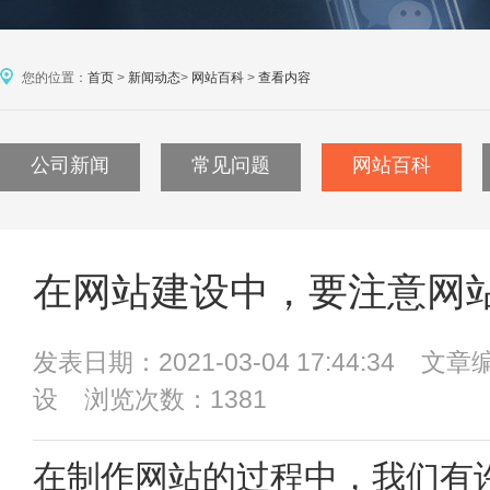
您的位置：
首页
>
新闻动态
>
网站百科
>
查看内容
公司新闻
常见问题
网站百科
在网站建设中，要注意网
发表日期：2021-03-04 17:44:3
设
浏览次数：1381
在制作网站的过程中，我们有