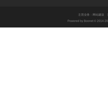
主营业务：
网站建设
Powered by Boonet © 2