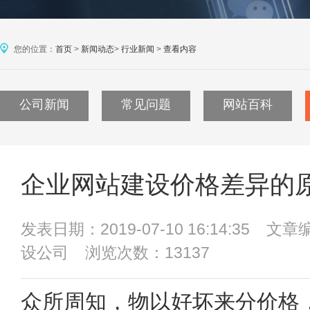
您的位置：
首页
>
新闻动态
>
行业新闻
>
查看内容
公司新闻
常见问题
网站百科
企业网站建设价格差异的
发表日期：2019-07-10 16:14:3
设公司
浏览次数：13137
众所周知，物以好坏来分价格