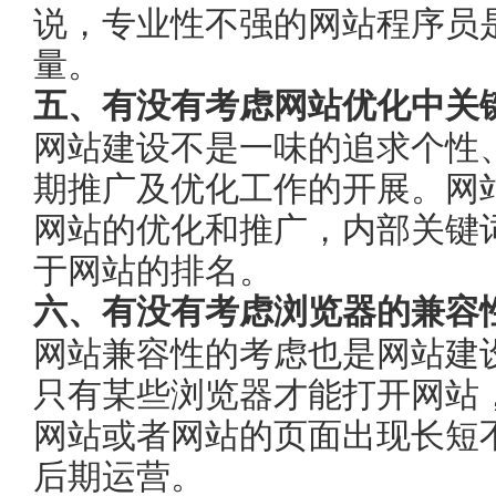
说，专业性不强的网站程序员
量。
五、有没有考虑网站优化中关
网站建设不是一味的追求个性
期推广及优化工作的开展。网
网站的优化和推广，内部关键
于网站的排名。
六、有没有考虑浏览器的兼容
网站兼容性的考虑也是网站建
只有某些浏览器才能打开网站
网站或者网站的页面出现长短
后期运营。