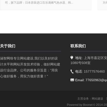
司，旗下品牌：日本原装进口百乐满燃气热水器、韩...
方
关于我们
联系我们
地址:
上海市嘉定区
涵智网络专注网站建设,我们以良好的设
1080号508室
计水平和网站开发技术经验，做好网站建
设行业品牌。公司的服务宗旨是："用良
电话:
15777576460
心做好服务，用实力做好质量！"
Email:
77650963@q
主营业务：
网站建设
Powered by Boonet © 2