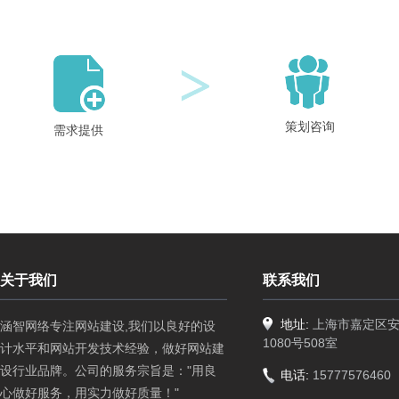
策划咨询
需求提供
关于我们
联系我们
地址:
上海市嘉定区
涵智网络专注网站建设,我们以良好的设
1080号508室
计水平和网站开发技术经验，做好网站建
设行业品牌。公司的服务宗旨是："用良
电话:
15777576460
心做好服务，用实力做好质量！"